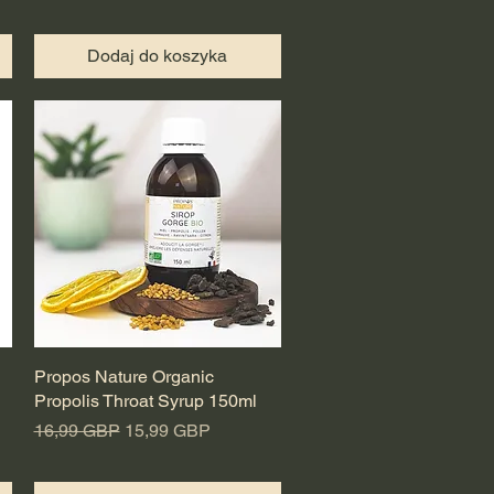
Dodaj do koszyka
Propos Nature Organic
Podgląd
1
Propolis Throat Syrup 150ml
Regularna cena
Cena rabatowa
16,99 GBP
15,99 GBP