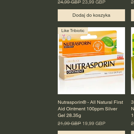
Regularna cena
Cena rabatowa
R
24,99 GBP
23,99 GBP
2
Dodaj do koszyka
Like Tribiotic
Nutrasporin® - All Natural First
Podgląd
3
Aid Ointment 100ppm Silver
N
Gel 28.35g
1
Regularna cena
Cena rabatowa
R
21,99 GBP
19,99 GBP
2