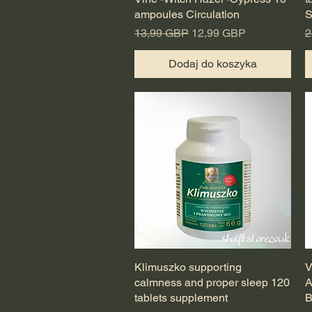
ampoules Circulation
S
Regularna cena
Cena rabatowa
R
13,99 GBP
12,99 GBP
2
Dodaj do koszyka
Klimuszko supporting
Podgląd
V
calmness and proper sleep 120
A
tablets supplement
B