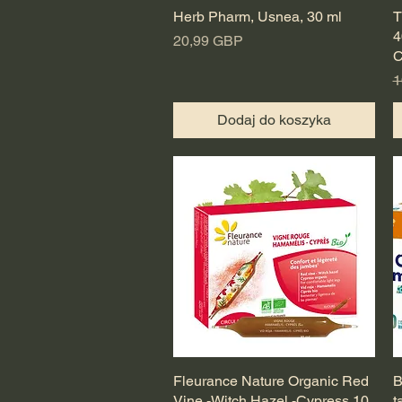
Herb Pharm, Usnea, 30 ml
Podgląd
T
4
Cena
20,99 GBP
C
R
1
Dodaj do koszyka
Fleurance Nature Organic Red
Podgląd
B
Vine -Witch Hazel -Cypress 10
t