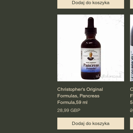
Dodaj do koszyka
Christopher's Original
Podgląd
C
Formulas, Pancreas
F
Formula,59 ml
5
Cena
R
28,99 GBP
2
Dodaj do koszyka