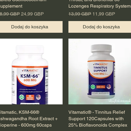
upplement
Lozenges Respiratory System
egularna cena
Cena rabatowa
Regularna cena
Cena rabatowa
8,99 GBP
24,99 GBP
13,99 GBP
11,99 GBP
Dodaj do koszyka
Dodaj do koszyka
itamatic, KSM-66®
Podgląd
Vitamatic® - Tinnitus Relief
Podgląd
shwagandha Root Extract +
Support 120Capsules with
ioperine - 600mg 60caps
25% Bioflavonoids Complex