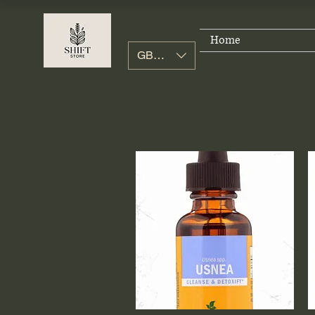
Home
GBP (£)