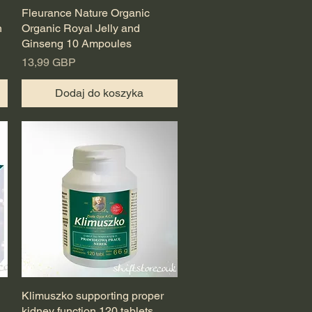
Fleurance Nature Organic
Podgląd
n
Organic Royal Jelly and
Ginseng 10 Ampoules
Cena
13,99 GBP
Dodaj do koszyka
Klimuszko supporting proper
Podgląd
kidney function 120 tablets