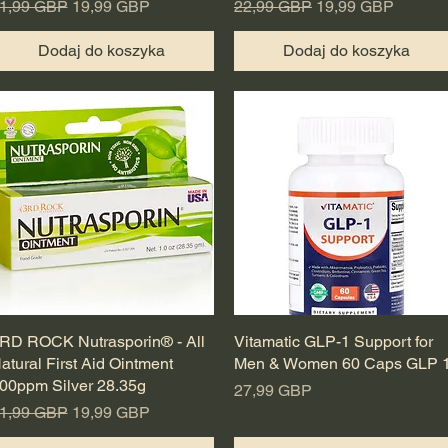
egularna cena
Cena rabatowa
Regularna cena
Cena rabatowa
1,99 GBP
19,99 GBP
22,99 GBP
19,99 GBP
Dodaj do koszyka
Dodaj do koszyka
RD ROCK Nutrasporin® - All
Podgląd
Vitamatic GLP-1 Support for
Podgląd
atural First Aid Ointment
Men & Women 60 Caps GLP 
00ppm Silver 28.35g
Cena
27,99 GBP
egularna cena
Cena rabatowa
1,99 GBP
19,99 GBP