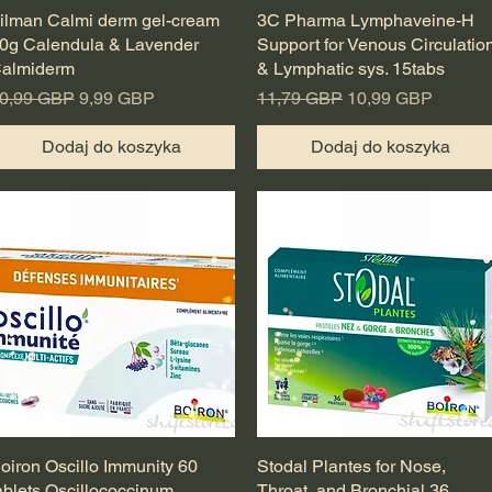
ilman Calmi derm gel-cream
Podgląd
3C Pharma Lymphaveine-H
Podgląd
0g Calendula & Lavender
Support for Venous Circulatio
almiderm
& Lymphatic sys. 15tabs
egularna cena
Cena rabatowa
Regularna cena
Cena rabatowa
0,99 GBP
9,99 GBP
11,79 GBP
10,99 GBP
Dodaj do koszyka
Dodaj do koszyka
oiron Oscillo Immunity 60
Podgląd
Stodal Plantes for Nose,
Podgląd
ablets Oscillococcinum
Throat, and Bronchial 36