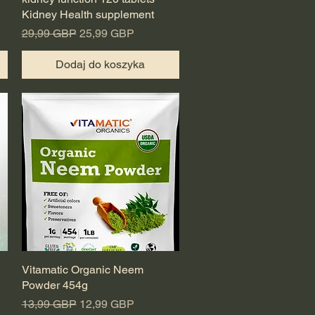
Kidney Health supplement
Regularna cena
Cena rabatowa
29,99 GBP
25,99 GBP
Dodaj do koszyka
Vitamatic Organic Neem
Podgląd
Powder 454g
Regularna cena
Cena rabatowa
13,99 GBP
12,99 GBP