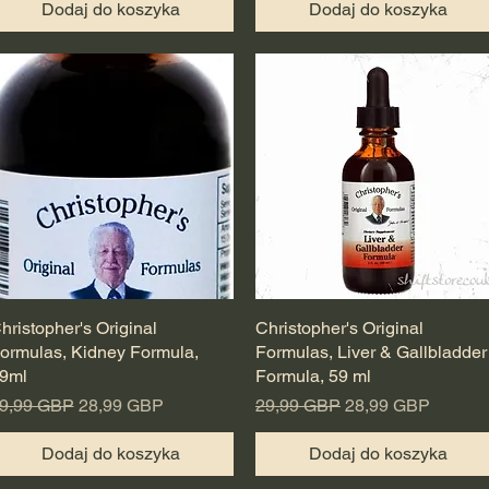
Dodaj do koszyka
Dodaj do koszyka
hristopher's Original
Podgląd
Christopher's Original
Podgląd
ormulas, Kidney Formula,
Formulas, Liver & Gallbladder
9ml
Formula, 59 ml
egularna cena
Cena rabatowa
Regularna cena
Cena rabatowa
9,99 GBP
28,99 GBP
29,99 GBP
28,99 GBP
Dodaj do koszyka
Dodaj do koszyka