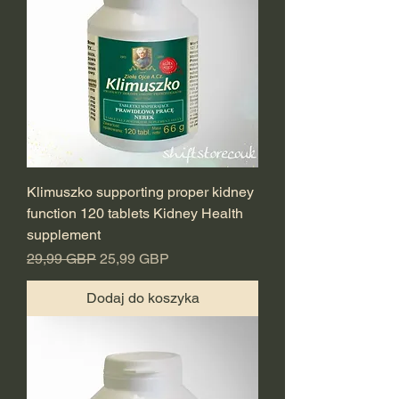
Klimuszko supporting proper kidney
function 120 tablets Kidney Health
supplement
Regularna cena
Cena rabatowa
29,99 GBP
25,99 GBP
Dodaj do koszyka