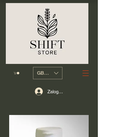
GBP (£)
Zaloguj się