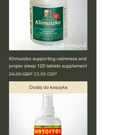
Klimuszko supporting calmness and
proper sleep 120 tablets supplement
Regularna cena
Cena rabatowa
24,99 GBP
23,99 GBP
Dodaj do koszyka