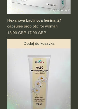
Hexanova Lactinova femina, 21
capsules probiotic for woman
Regularna cena
Cena rabatowa
18,99 GBP
17,99 GBP
Dodaj do koszyka