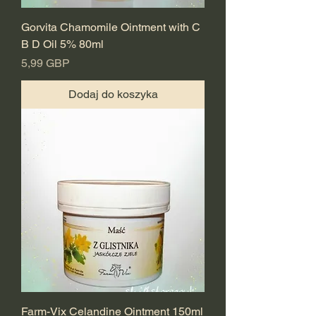
Gorvita Chamomile Ointment with C
B D Oil 5% 80ml
Cena
5,99 GBP
Dodaj do koszyka
Farm-Vix Celandine Ointment 150ml