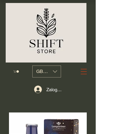
GBP (£)
Zaloguj się