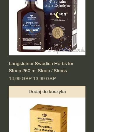
Langsteiner Swedish Herbs for
Sleep 250 ml Sleep / Stress
Regularna cena
Cena rabatowa
14,99 GBP
13,99 GBP
Dodaj do koszyka