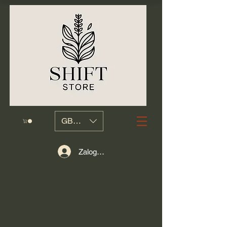
GBP (£)
Zaloguj się