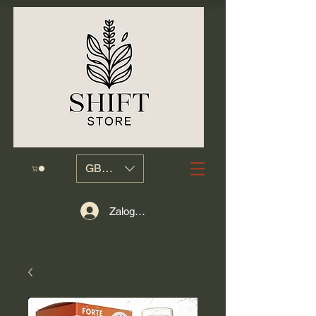
GBP (£)
Zaloguj się