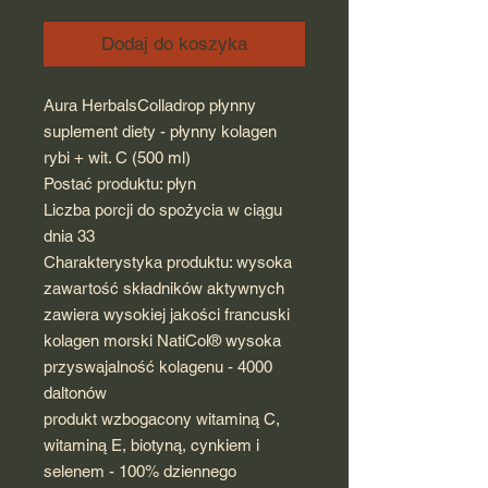
Dodaj do koszyka
Aura HerbalsColladrop płynny
suplement diety - płynny kolagen
rybi + wit. C (500 ml)
Postać produktu: płyn
Liczba porcji do spożycia w ciągu
dnia 33
Charakterystyka produktu: wysoka
zawartość składników aktywnych
zawiera wysokiej jakości francuski
kolagen morski NatiCol® wysoka
przyswajalność kolagenu - 4000
daltonów
produkt wzbogacony witaminą C,
witaminą E, biotyną, cynkiem i
selenem - 100% dziennego