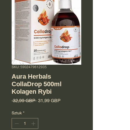
SKU: 5902479612935
Aura Herbals
CollaDrop 500ml
Kolagen Rybi
Regularna cena
Cena Rabatowa
 32,99 GBP 
31,99 GBP
Sztuk
*