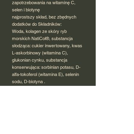
zapotrzebowania na witaminę C,
selen i biotynę
najprostszy skład, bez zbędnych
dodatków do Składników:
Woda, kolagen ze skóry ryb
morskich NatiCol®, substancja
słodząca: cukier inwertowany, kwas
L-askorbinowy (witamina C),
glukonian cynku, substancja
konserwująca: sorbinian potasu, D-
alfa-tokoferol (witamina E), selenin
sodu, D-biotyna .
Składniki w porcji dziennej
Składniki aktywne w 15 ml
Kolagen rybi NatiCol® 600 mg
Witamina C 80 mg 100% *
Witamina E 6 mg 50% *
Cynk 6 mg 60% *
Selen 55 µg 100% *