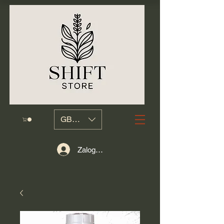
GBP (£)
Zaloguj się