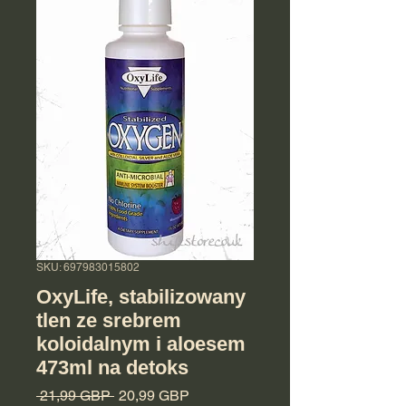
SKU: 697983015802
OxyLife, stabilizowany
tlen ze srebrem
koloidalnym i aloesem
473ml na detoks
Regularna cena
Cena Rabatowa
 21,99 GBP 
20,99 GBP